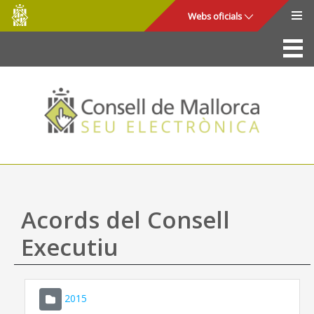
Consell
Salta al contingut principal
Webs oficials
de
Mallorca
La Seu
Consell de Mallorca
Accés i seguretat
Utilitats
Tràmits i serveis
Acords del Consell
Mapa web
Executiu
Ajuda
2015