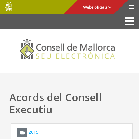
Consell
Salta al contingut principal
Webs oficials
de
Mallorca
La Seu
Consell de Mallorca
Accés i seguretat
Utilitats
Tràmits i serveis
Acords del Consell
Mapa web
Executiu
Ajuda
2015