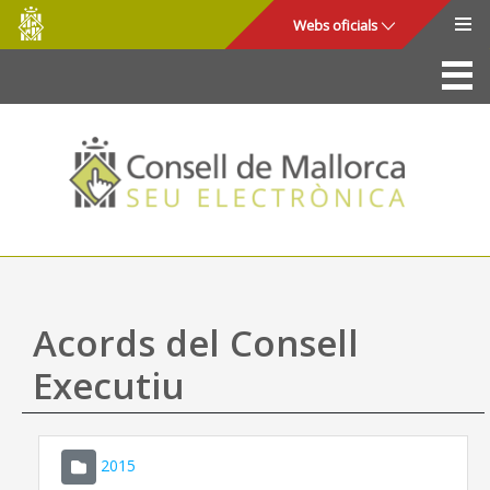
Consell
Salta al contingut principal
Webs oficials
de
Mallorca
La Seu
Consell de Mallorca
Accés i seguretat
Utilitats
Tràmits i serveis
Acords del Consell
Mapa web
Executiu
Ajuda
2015