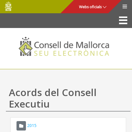
Consell
Salta al contingut principal
Webs oficials
de
Mallorca
La Seu
Consell de Mallorca
Accés i seguretat
Utilitats
Tràmits i serveis
Acords del Consell
Mapa web
Executiu
Ajuda
2015