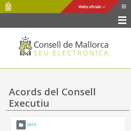
Consell
Salta al contingut principal
Webs oficials
de
Mallorca
La Seu
Consell de Mallorca
Accés i seguretat
Utilitats
Tràmits i serveis
Acords del Consell
Mapa web
Executiu
Ajuda
2015