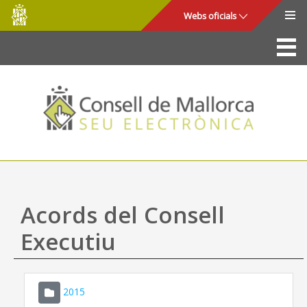
Consell
Salta al contingut principal
Webs oficials
de
Mallorca
La Seu
Consell de Mallorca
Accés i seguretat
Utilitats
Tràmits i serveis
Acords del Consell
Mapa web
Executiu
Ajuda
2015