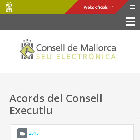
Consell
Salta al contingut principal
Webs oficials
de
Mallorca
La Seu
Consell de Mallorca
Accés i seguretat
Utilitats
Tràmits i serveis
Acords del Consell
Mapa web
Executiu
Ajuda
2015