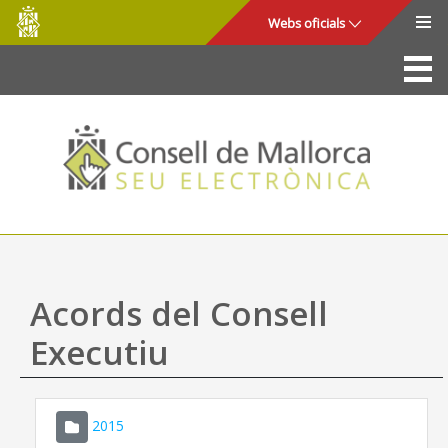
Consell
Salta al contingut principal
Webs oficials
de
Mallorca
La Seu
Consell de Mallorca
Accés i seguretat
Utilitats
Tràmits i serveis
Acords del Consell
Mapa web
Executiu
Ajuda
2015