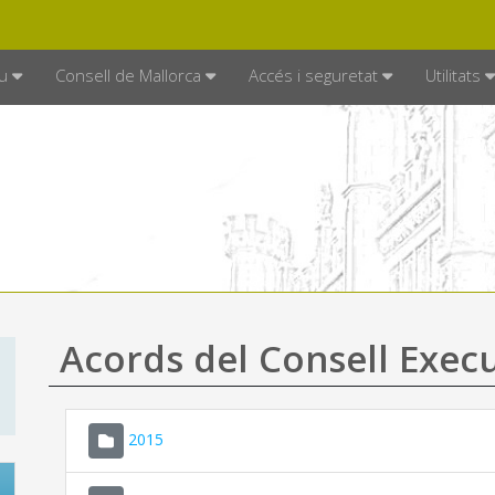
DE MALLORCA
MALLORCA.ES
TRAN
SEU ELECTRÒNICA
u
Consell de Mallorca
Accés i seguretat
Utilitats
Acords del Consell Exec
2015