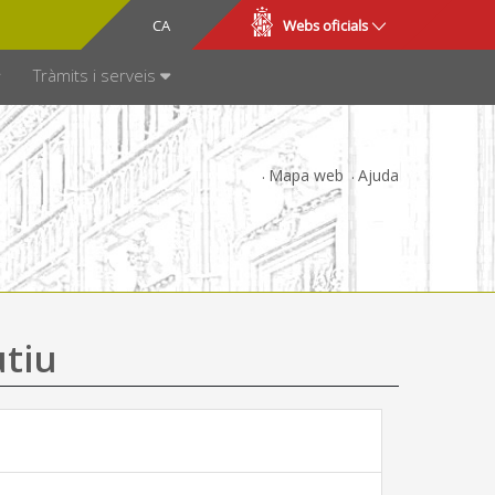
CA
ES
Webs oficials
SPARÈNCIA
Tràmits i serveis
Mapa web
Ajuda
utiu