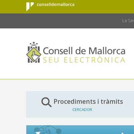
Consell de
Salta al contingut principal
CONSELL 
Mallorca
La Se
Procediments i tràmits
CERCADOR