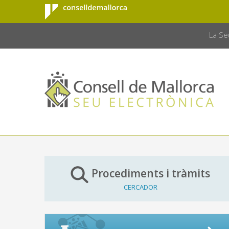
Consell de
Salta al contingut principal
CONSELL 
Mallorca
La Se
Procediments i tràmits
CERCADOR