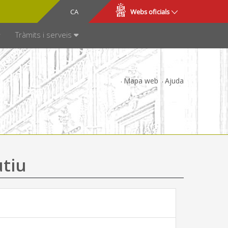
CA
ES
Webs oficials
SPARÈNCIA
Tràmits i serveis
Mapa web
Ajuda
utiu