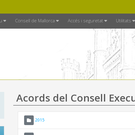
DE MALLORCA
MALLORCA.ES
TRAN
SEU ELECTRÒNICA
u
Consell de Mallorca
Accés i seguretat
Utilitats
Acords del Consell Exec
2015