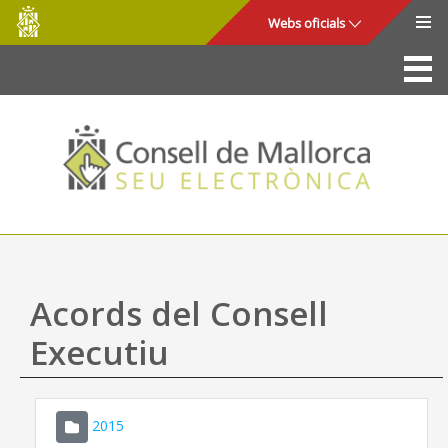
Consell
Salta al contingut principal
Webs oficials
de
Mallorca
La Seu
Consell de Mallorca
Accés i seguretat
Utilitats
Tràmits i serveis
Acords del Consell
Mapa web
Executiu
Ajuda
2015