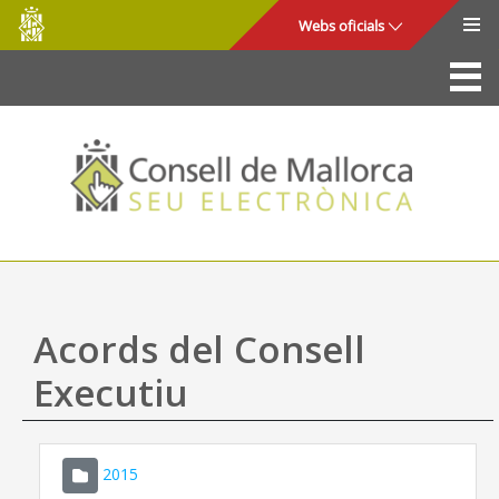
Consell
Salta al contingut principal
Webs oficials
de
Mallorca
La Seu
Consell de Mallorca
Accés i seguretat
Utilitats
Tràmits i serveis
Acords del Consell
Mapa web
Executiu
Ajuda
2015