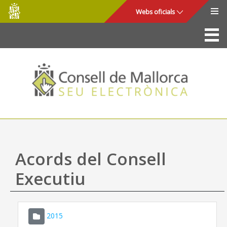
Consell
Salta al contingut principal
Webs oficials
de
Mallorca
La Seu
Consell de Mallorca
Accés i seguretat
Utilitats
Tràmits i serveis
Acords del Consell
Mapa web
Executiu
Ajuda
2015