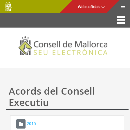
Consell
Salta al contingut principal
Webs oficials
de
Mallorca
La Seu
Consell de Mallorca
Accés i seguretat
Utilitats
Tràmits i serveis
Acords del Consell
Mapa web
Executiu
Ajuda
2015