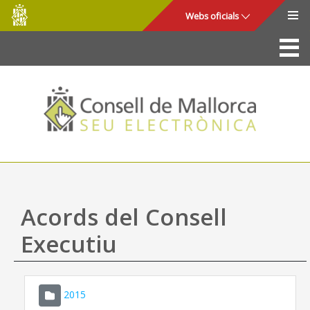
Consell
Salta al contingut principal
Webs oficials
de
Mallorca
La Seu
Consell de Mallorca
Accés i seguretat
Utilitats
Tràmits i serveis
Acords del Consell
Mapa web
Executiu
Ajuda
2015