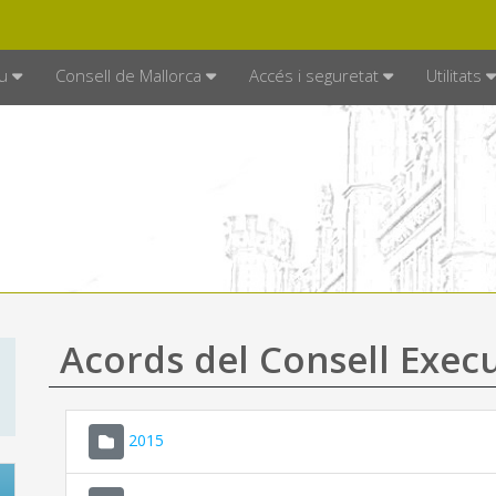
DE MALLORCA
MALLORCA.ES
TRAN
SEU ELECTRÒNICA
u
Consell de Mallorca
Accés i seguretat
Utilitats
Acords del Consell Exec
2015