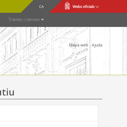
CA
ES
Webs oficials
SPARÈNCIA
Tràmits i serveis
Mapa web
Ajuda
utiu