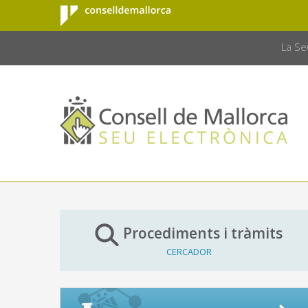
Consell de
Salta al contingut principal
CONSELL 
Mallorca
La Se
Procediments i tràmits
CERCADOR