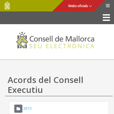
Consell
Salta al contingut principal
Webs oficials
de
Mallorca
La Seu
Consell de Mallorca
Accés i seguretat
Utilitats
Tràmits i serveis
Acords del Consell
Mapa web
Executiu
Ajuda
2015