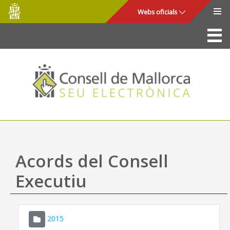
Consell
Salta al contingut principal
Webs oficials
de
Mallorca
La Seu
Consell de Mallorca
Accés i seguretat
Utilitats
Tràmits i serveis
Acords del Consell
Mapa web
Executiu
Ajuda
2015