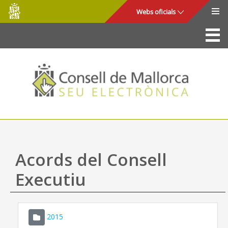
Consell
Salta al contingut principal
Webs oficials
de
Mallorca
La Seu
Consell de Mallorca
Accés i seguretat
Utilitats
Tràmits i serveis
Acords del Consell
Mapa web
Executiu
Ajuda
2015