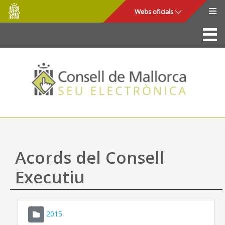
Consell
Salta al contingut principal
Webs oficials
de
Mallorca
La Seu
Consell de Mallorca
Accés i seguretat
Utilitats
Tràmits i serveis
Acords del Consell
Mapa web
Executiu
Ajuda
2015