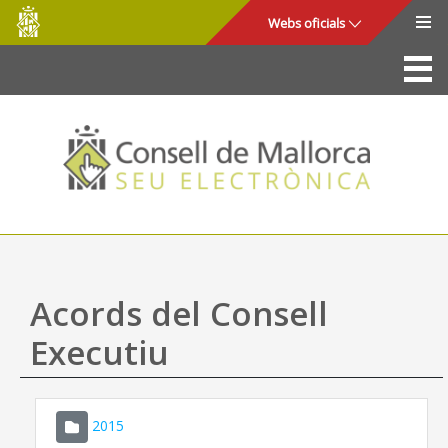
Consell
Salta al contingut principal
Webs oficials
de
Mallorca
La Seu
Consell de Mallorca
Accés i seguretat
Utilitats
Tràmits i serveis
Acords del Consell
Mapa web
Executiu
Ajuda
2015