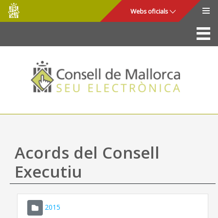
Consell
Salta al contingut principal
Webs oficials
de
Mallorca
La Seu
Consell de Mallorca
Accés i seguretat
Utilitats
Tràmits i serveis
Acords del Consell
Mapa web
Executiu
Ajuda
2015