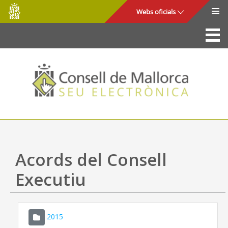
Consell
Salta al contingut principal
Webs oficials
de
Mallorca
La Seu
Consell de Mallorca
Accés i seguretat
Utilitats
Tràmits i serveis
Acords del Consell
Mapa web
Executiu
Ajuda
2015