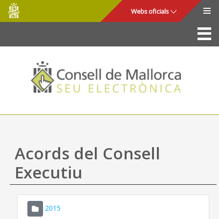
Consell
Salta al contingut principal
Webs oficials
de
Mallorca
La Seu
Consell de Mallorca
Accés i seguretat
Utilitats
Tràmits i serveis
Acords del Consell
Mapa web
Executiu
Ajuda
2015