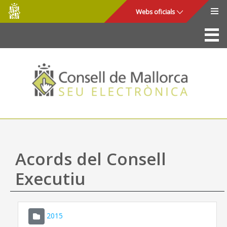
Consell
Salta al contingut principal
Webs oficials
de
Mallorca
La Seu
Consell de Mallorca
Accés i seguretat
Utilitats
Tràmits i serveis
Acords del Consell
Mapa web
Executiu
Ajuda
2015