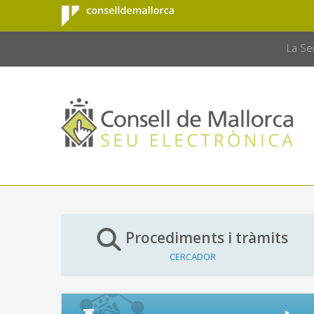
Consell de
Salta al contingut principal
CONSELL 
Mallorca
La Se
Procediments i tràmits
CERCADOR