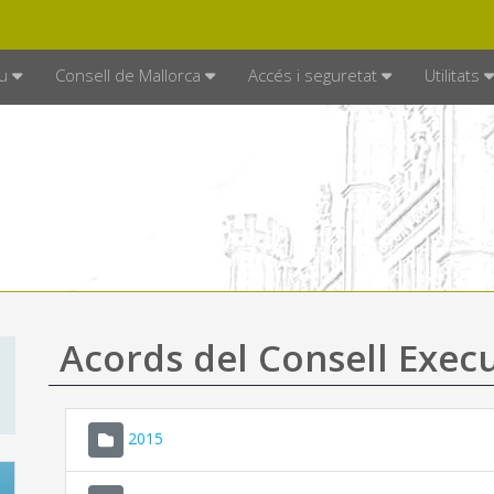
DE MALLORCA
MALLORCA.ES
TRAN
SEU ELECTRÒNICA
u
Consell de Mallorca
Accés i seguretat
Utilitats
Acords del Consell Exec
2015