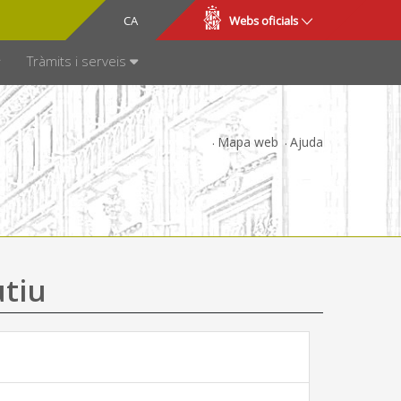
CA
ES
Webs oficials
SPARÈNCIA
Tràmits i serveis
Mapa web
Ajuda
utiu