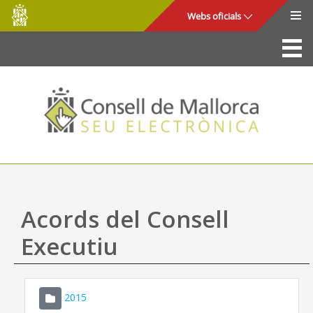
Consell
Salta al contingut principal
Webs oficials
de
Mallorca
La Seu
Consell de Mallorca
Accés i seguretat
Utilitats
Tràmits i serveis
Acords del Consell
Mapa web
Executiu
Ajuda
2015