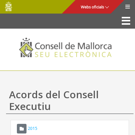
Consell
Salta al contingut principal
Webs oficials
de
Mallorca
La Seu
Consell de Mallorca
Accés i seguretat
Utilitats
Tràmits i serveis
Acords del Consell
Mapa web
Executiu
Ajuda
2015