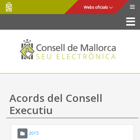
Consell
Salta al contingut principal
Webs oficials
de
Mallorca
La Seu
Consell de Mallorca
Accés i seguretat
Utilitats
Tràmits i serveis
Acords del Consell
Mapa web
Executiu
Ajuda
2015