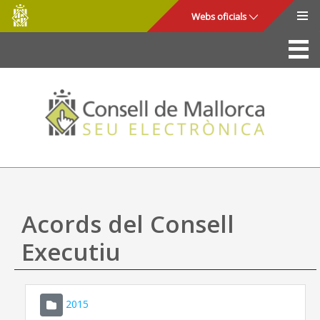
Consell
Salta al contingut principal
Webs oficials
de
Mallorca
La Seu
Consell de Mallorca
Accés i seguretat
Utilitats
Tràmits i serveis
Acords del Consell
Mapa web
Executiu
Ajuda
2015