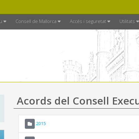
DE MALLORCA
MALLORCA.ES
TRAN
SEU ELECTRÒNICA
u
Consell de Mallorca
Accés i seguretat
Utilitats
Acords del Consell Exec
2015