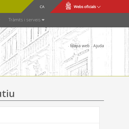
CA
ES
Webs oficials
SPARÈNCIA
Tràmits i serveis
Mapa web
Ajuda
utiu