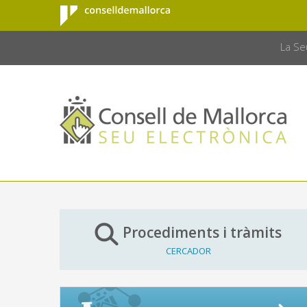
Consell de
Salta al contingut principal
CONSELL 
Mallorca
La Se
Procediments i tràmits
CERCADOR