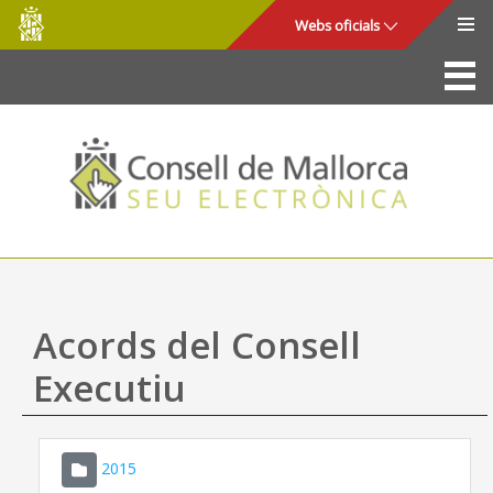
Consell
Salta al contingut principal
Webs oficials
de
Mallorca
La Seu
Consell de Mallorca
Accés i seguretat
Utilitats
Tràmits i serveis
Acords del Consell
Mapa web
Executiu
Ajuda
2015