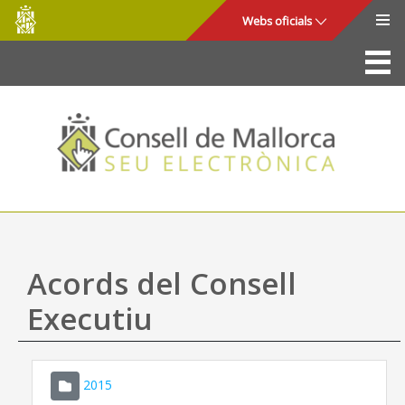
Consell
Salta al contingut principal
Webs oficials
de
Mallorca
La Seu
Consell de Mallorca
Accés i seguretat
Utilitats
Tràmits i serveis
Acords del Consell
Mapa web
Executiu
Ajuda
2015