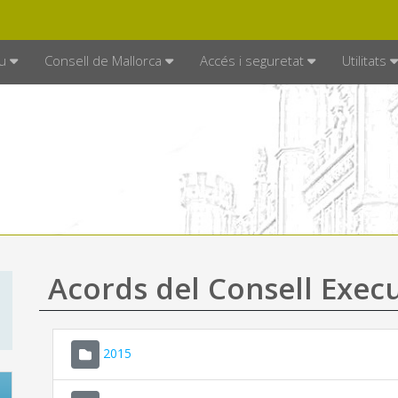
DE MALLORCA
MALLORCA.ES
TRAN
SEU ELECTRÒNICA
u
Consell de Mallorca
Accés i seguretat
Utilitats
Acords del Consell Exec
2015