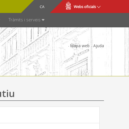
CA
ES
Webs oficials
SPARÈNCIA
Tràmits i serveis
Mapa web
Ajuda
utiu