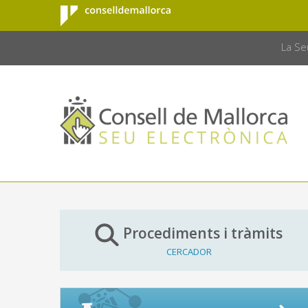
Consell de
Salta al contingut principal
CONSELL 
Mallorca
La Se
Procediments i tràmits
CERCADOR