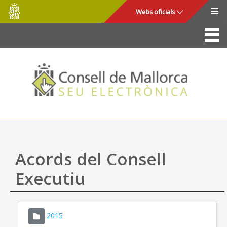
Consell
Salta al contingut principal
Webs oficials
de
Mallorca
La Seu
Consell de Mallorca
Accés i seguretat
Utilitats
Tràmits i serveis
Acords del Consell
Mapa web
Executiu
Ajuda
2015