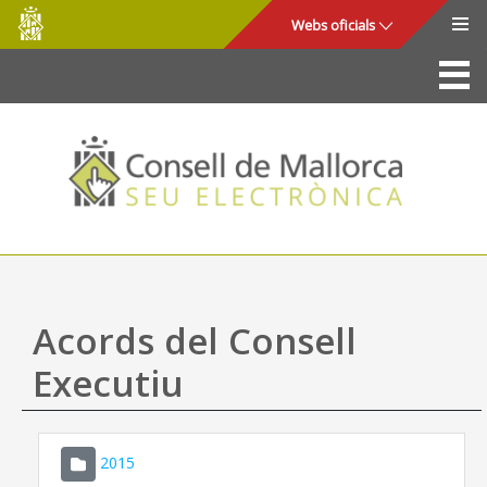
Consell
Salta al contingut principal
Webs oficials
de
Mallorca
La Seu
Consell de Mallorca
Accés i seguretat
Utilitats
Tràmits i serveis
Acords del Consell
Mapa web
Executiu
Ajuda
2015