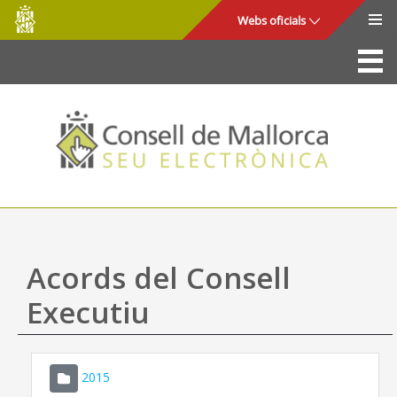
Consell
Salta al contingut principal
Webs oficials
de
Mallorca
La Seu
Consell de Mallorca
Accés i seguretat
Utilitats
Tràmits i serveis
Acords del Consell
Mapa web
Executiu
Ajuda
2015