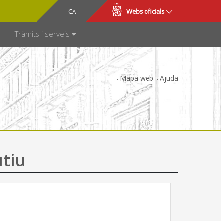
CA
ES
Webs oficials
SPARÈNCIA
Tràmits i serveis
Mapa web
Ajuda
utiu