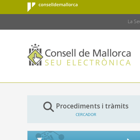
Consell de
Salta al contingut principal
CONSELL 
Mallorca
La Se
Procediments i tràmits
CERCADOR