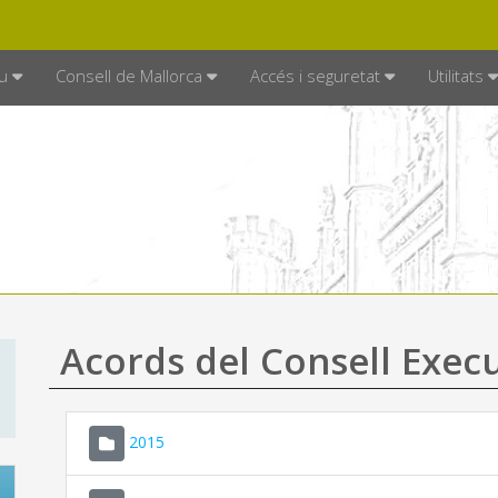
DE MALLORCA
MALLORCA.ES
TRAN
SEU ELECTRÒNICA
u
Consell de Mallorca
Accés i seguretat
Utilitats
Acords del Consell Exec
2015