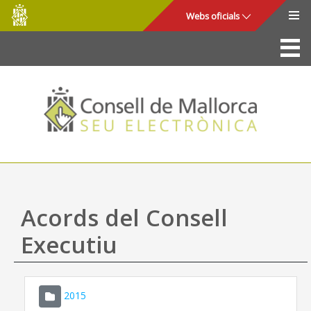
Consell
Salta al contingut principal
Webs oficials
de
Mallorca
La Seu
Consell de Mallorca
Accés i seguretat
Utilitats
Tràmits i serveis
Acords del Consell
Mapa web
Executiu
Ajuda
2015