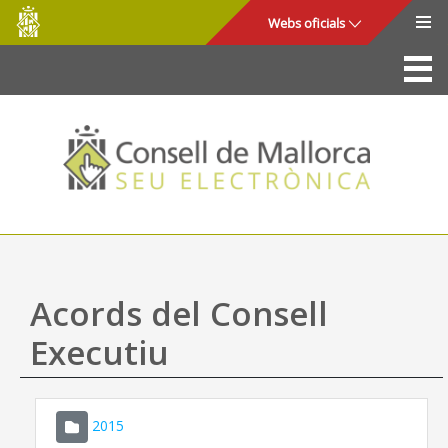
Consell
Salta al contingut principal
Webs oficials
de
Mallorca
La Seu
Consell de Mallorca
Accés i seguretat
Utilitats
Tràmits i serveis
Acords del Consell
Mapa web
Executiu
Ajuda
2015