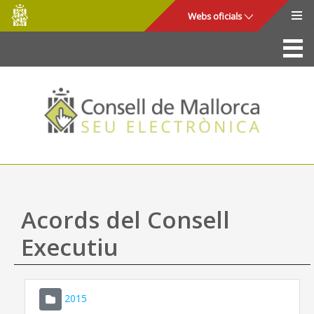
Consell
Salta al contingut principal
Webs oficials
de
Mallorca
La Seu
Consell de Mallorca
Accés i seguretat
Utilitats
Tràmits i serveis
Acords del Consell
Mapa web
Executiu
Ajuda
2015