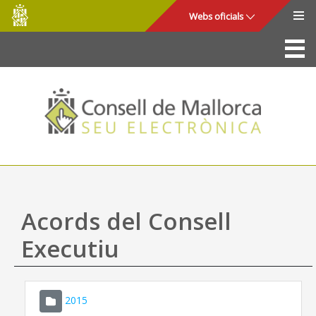
Consell
Salta al contingut principal
Webs oficials
de
Mallorca
La Seu
Consell de Mallorca
Accés i seguretat
Utilitats
Tràmits i serveis
Acords del Consell
Mapa web
Executiu
Ajuda
2015