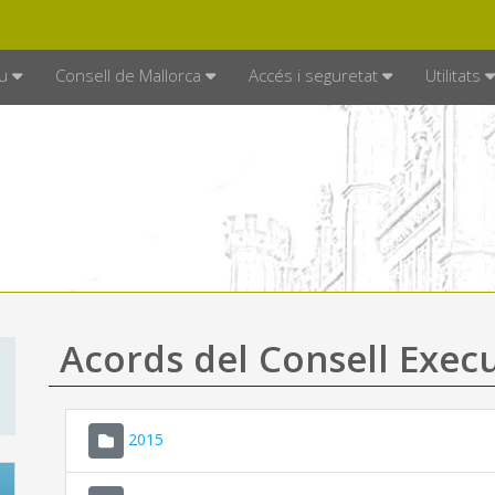
DE MALLORCA
MALLORCA.ES
TRAN
SEU ELECTRÒNICA
u
Consell de Mallorca
Accés i seguretat
Utilitats
Acords del Consell Exec
2015