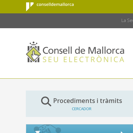
Consell de
Salta al contingut principal
CONSELL 
Mallorca
La Se
Procediments i tràmits
CERCADOR