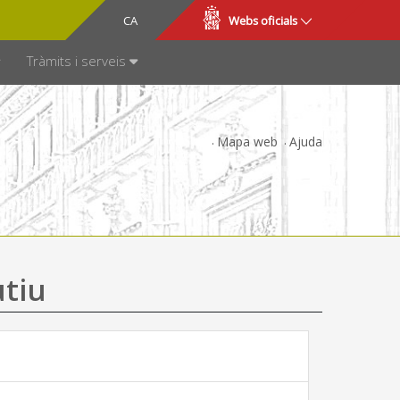
CA
ES
Webs oficials
SPARÈNCIA
Tràmits i serveis
Mapa web
Ajuda
utiu