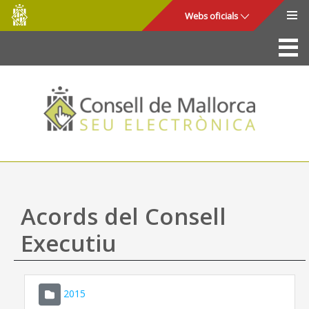
Consell
Salta al contingut principal
Webs oficials
de
Mallorca
La Seu
Consell de Mallorca
Accés i seguretat
Utilitats
Tràmits i serveis
Acords del Consell
Mapa web
Executiu
Ajuda
2015