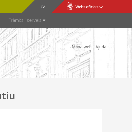
CA
ES
Webs oficials
SPARÈNCIA
Tràmits i serveis
Mapa web
Ajuda
utiu