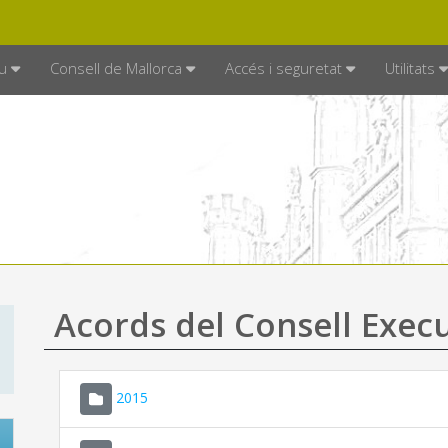
DE MALLORCA
MALLORCA.ES
TRAN
SEU ELECTRÒNICA
u
Consell de Mallorca
Accés i seguretat
Utilitats
Acords del Consell Exec
2015