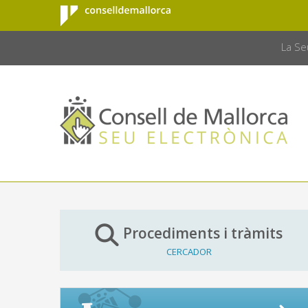
Consell de
Salta al contingut principal
CONSELL 
Mallorca
La Se
Procediments i tràmits
CERCADOR