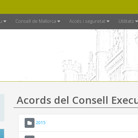
DE MALLORCA
MALLORCA.ES
TRAN
SEU ELECTRÒNICA
u
Consell de Mallorca
Accés i seguretat
Utilitats
Acords del Consell Exec
2015