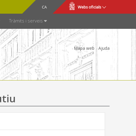
CA
ES
Webs oficials
SPARÈNCIA
Tràmits i serveis
Mapa web
Ajuda
utiu