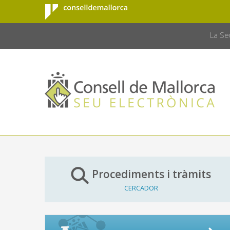
Consell de
Salta al contingut principal
CONSELL 
Mallorca
La Se
Procediments i tràmits
CERCADOR