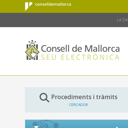
Consell de
Salta al contingut principal
CONSELL 
Mallorca
La Se
Procediments i tràmits
CERCADOR