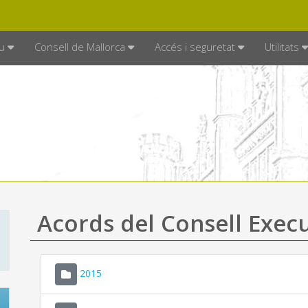
DE MALLORCA
MALLORCA.ES
TRAN
SEU ELECTRÒNICA
u
Consell de Mallorca
Accés i seguretat
Utilitats
Acords del Consell Exec
2015