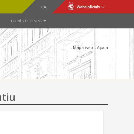
CA
ES
Webs oficials
SPARÈNCIA
Tràmits i serveis
Mapa web
Ajuda
utiu