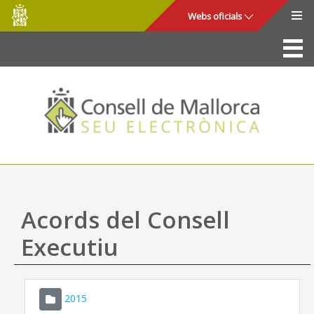
Consell
Salta al contingut principal
Webs oficials
de
Mallorca
La Seu
Consell de Mallorca
Accés i seguretat
Utilitats
Tràmits i serveis
Acords del Consell
Mapa web
Executiu
Ajuda
2015