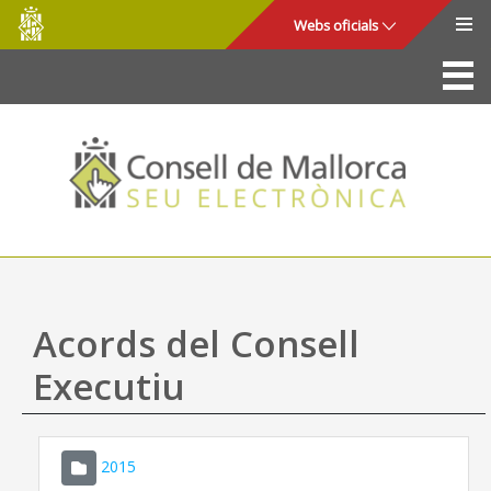
Consell
Salta al contingut principal
Webs oficials
de
Mallorca
La Seu
Consell de Mallorca
Accés i seguretat
Utilitats
Tràmits i serveis
Acords del Consell
Mapa web
Executiu
Ajuda
2015