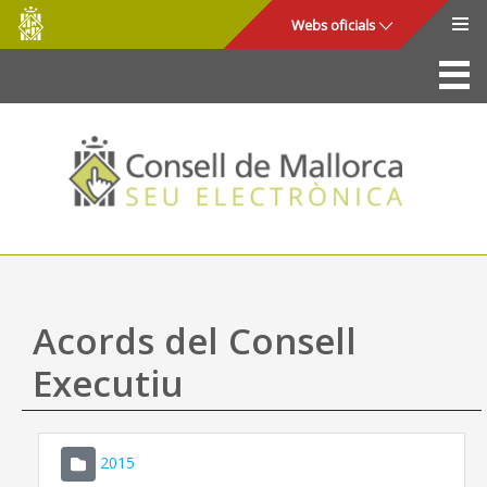
Consell
Salta al contingut principal
Webs oficials
de
Mallorca
La Seu
Consell de Mallorca
Accés i seguretat
Utilitats
Tràmits i serveis
Acords del Consell
Mapa web
Executiu
Ajuda
2015